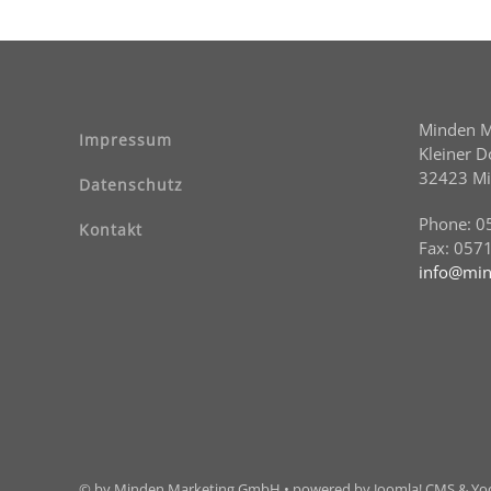
Minden 
Impressum
Kleiner 
32423 M
Datenschutz
Phone: 0
Kontakt
Fax: 057
info@min
© by Minden Marketing GmbH • powered by Joomla! CMS & Y