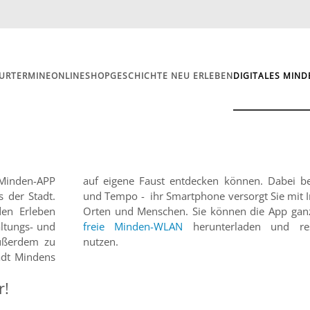
UR
TERMINE
ONLINESHOP
GESCHICHTE NEU ERLEBEN
DIGITALES MIND
Minden-APP
 Minden-APP
men Sie Weg
s der Stadt.
u Gebäuden,
den Erleben
Orten und Menschen. Sie können die App ganz
altungs- und
freie Minden-WLAN
herunterladen und res
außerdem zu
nutzen.
tadt Mindens
r!