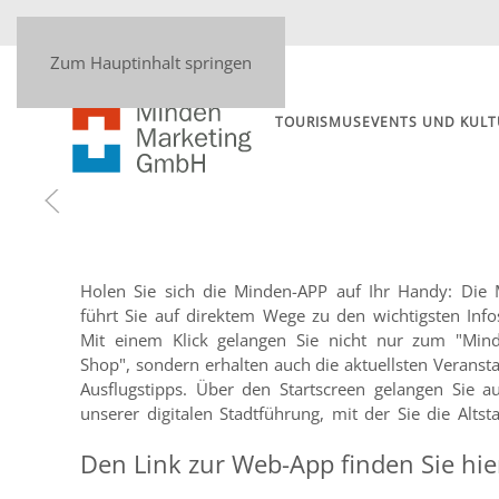
Zum Hauptinhalt springen
TOURISMUS
EVENTS UND KULT
Holen Sie sich die Minden-APP auf Ihr Handy: Die
auf eigene Faust entdecken können. Dabei bestim
führt Sie auf direktem Wege zu den wichtigsten Info
und Tempo - ihr Smartphone versorgt Sie mit Infos z
Mit einem Klick gelangen Sie nicht nur zum "Min
Shop", sondern erhalten auch die aktuellsten Veranst
Ausflugstipps. Über den Startscreen gelangen Sie 
unserer digitalen Stadtführung, mit der Sie die Alts
Den Link zur Web-App finden Sie hie