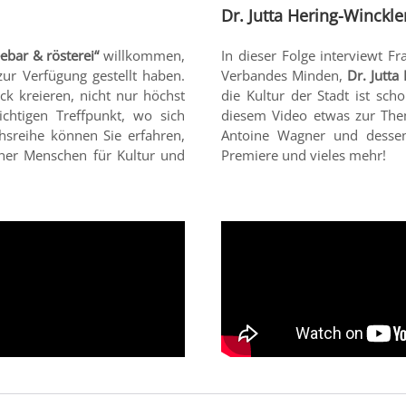
Dr. Jutta Hering-Winckle
eebar & rösterei“
willkommen,
In dieser Folge interviewt 
zur Verfügung gestellt haben.
Verbandes Minden,
Dr. Jutta
k kreieren, nicht nur höchst
die Kultur der Stadt ist sch
chtigen Treffpunkt, wo sich
diesem Video etwas zur Thema
hsreihe können Sie erfahren,
Antoine Wagner und dessen K
lner Menschen für Kultur und
Premiere und vieles mehr!