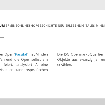
UR
TERMINE
ONLINESHOP
GESCHICHTE NEU ERLEBEN
DIGITALES MIND
Wagner in Minden
er Oper "
Parsifal
" hat Minden
Die ISG Obermarkt-Quartier 
 Während die Oper selbst am
Objekte aus zwanzig Jahre
feiert, analysiert Antoine
erzählen.
isuellen standortspezifischen