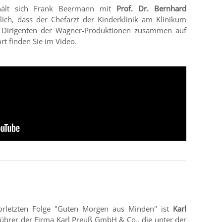
rhält sich Frank Beermann mit
Prof. Dr. Bernhard
lich, dass der Chefarzt der Kinderklinik am Klinikum
Dirigenten der Wagner-Produktionen zusammen auf
rt finden Sie im Video.
vorletzten Folge "Guten Morgen aus Minden" ist
Karl
führer der Firma Karl Preuß GmbH & Co., die unter der