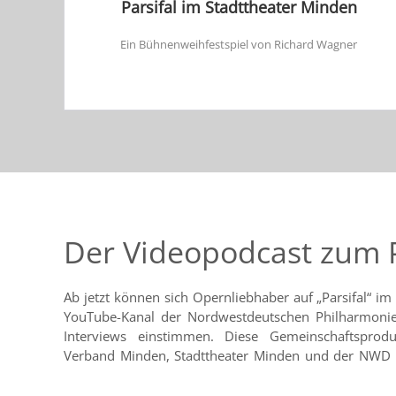
Parsifal im Stadttheater Minden
Ein Bühnenweihfestspiel von Richard Wagner
Der Videopodcast zum P
Ab jetzt können sich Opernliebhaber auf „Parsifal“ i
20. September richtet sich auch an ein überregiona
YouTube-Kanal der Nordwestdeutschen Philharmonie
Beermann unterhält sich mit insgesamt elf Mindenern,
Interviews einstimmen. Diese Gemeinschaftsprod
Verband Minden, Stadttheater Minden und der NWD m