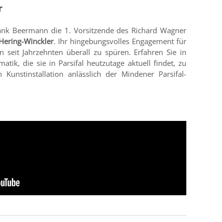
r
Frank Beermann die 1. Vorsitzende des Richard Wagner
 Hering-Winckler
. Ihr hingebungsvolles Engagement für
on seit Jahrzehnten überall zu spüren. Erfahren Sie in
tik, die sie in Parsifal heutzutage aktuell findet, zu
unstinstallation anlässlich der Mindener Parsifal-