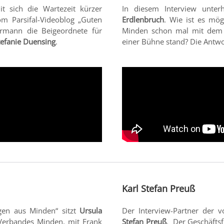
t sich die Wartezeit kürzer
In diesem Interview unte
om Parsifal-Videoblog „Guten
Erdlenbruch
. Wie ist es mög
rmann die Beigeordnete für
Minden schon mal mit dem 
tefanie Duensing
.
einer Bühne stand? Die Antwo
Karl Stefan Preuß
en aus Minden“ sitzt
Ursula
Der Interview-Partner der 
 Verbandes Minden, mit Frank
Stefan Preuß
. Der Geschäfts