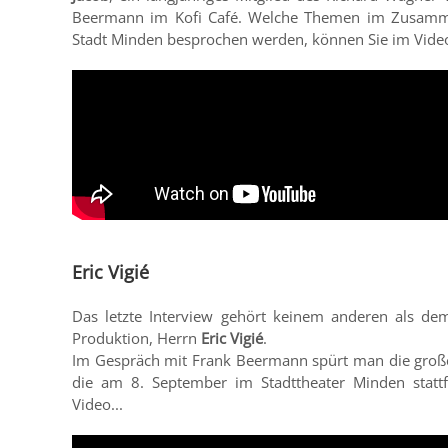
Beermann im Kofi Café. Welche Themen im Zusamme
Stadt Minden besprochen werden, können Sie im Video
Eric Vigié
Das letzte Interview gehört keinem anderen als dem
Produktion, Herrn
Eric Vigié
.
Im Gespräch mit Frank Beermann spürt man die große
die am 8. September im Stadttheater Minden stattf
Video...