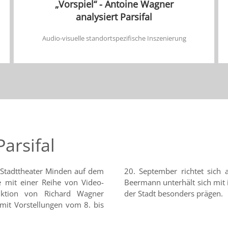
„Vorspiel“ - Antoine Wagner
analysiert Parsifal
Audio-visuelle standortspezifische Inszenierung
arsifal
m Stadttheater Minden auf dem
les Publikum. Dirigent Frank
 mit einer Reihe von Video-
 die das Leben und die Kultur
uktion von Richard Wagner
der Stadt besonders prägen.
it Vorstellungen vom 8. bis