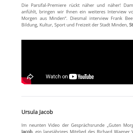
Die Parsifal-Premiere rückt näher und näher! Dami
anfühlt, bringen wir Ihnen ein weiteres Interview v
Morgen aus Minden“. Diesmal interview Frank Bee
Bildung, Kultur, Sport und Freizeit der Stadt Minden,
S
Ursula Jacob
Im neunten Video der Gesprächsrunde „Guten Morg
Jacob
, ein langjähriges Mitglied des Richard Wagner