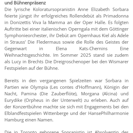
und Bühnenpräsenz
Die lyrische Koloratursopranistin Anne Elizabeth Sorbara
feierte jüngst ihr erfolgreiches Rollendebüt als Primadonna
in Donizettis Viva la Mamma an der Oper Halle. Es folgten
Auftritte bei einer italienischen Operngala mit dem Göttinger
Symphonieorchester, ihr Debüt am Opernhaus Kiel als Adele
in Strauss’ Die Fledermaus sowie die Rolle des Geistes der
Gegenwart in Elena Kats-Chernins Eine
Weihnachtsgeschichte. Im Sommer 2025 stand sie zudem
als Lucy in Brechts Die Dreigroschenoper bei den Wismarer
Festspielen auf der Bühne.
Bereits in den vergangenen Spielzeiten war Sorbara in
Partien wie Olympia (Les contes d’Hoffmann), Königin der
Nacht, Pamina (Die Zauberflöte), Morgana (Alcina) und
Eurydike (Orpheus in der Unterwelt) zu erleben. Auch auf
der Konzertbühne machte sie sich mit Engagements bei den
Elblandfestspielen Wittenberge und der HansePhilharmonie
Hamburg einen Namen.
Die in Toronto geborene Sopranistin ist Absolventin des