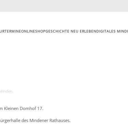
UR
TERMINE
ONLINESHOP
GESCHICHTE NEU ERLEBEN
DIGITALES MIND
 Minden
.
am Kleinen Domhof 17.
r Bürgerhalle des Mindener Rathauses.