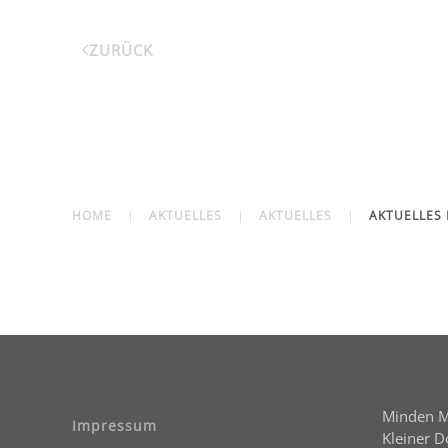
ZURÜCK
HOME
AKTUELLES
AKTUELLES
AKTUELLES 
Minden 
Impressum
Kleiner 