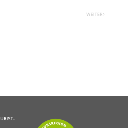
WEITER
URIST-