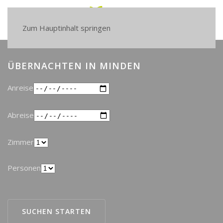
Live und Open Air
Zum Hauptinhalt springen
MEHR ERFAHREN
ÜBERNACHTEN IN MINDEN
Anreise
Abreise
Zimmer
Personen
SUCHEN STARTEN